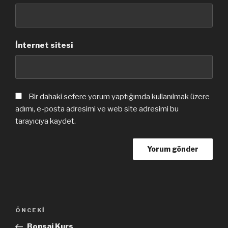
İnternet sitesi
Bir dahaki sefere yorum yaptığımda kullanılmak üzere
adımı, e-posta adresimi ve web site adresimi bu
tarayıcıya kaydet.
Yazı
Önceki
ÖNCEKI
dolaşımı
Yazı
Bonsai Kurs