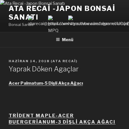
İçeriğe
ATA RECAI -JAPON BONSAI
geç
SANATI
Bonsai Sanatı
Menü
YAYIM
HAZIRAN 14, 2018
(
ATA RECAI
)
TARIHI
Yaprak Döken Agaçlar
Acer Palmatum-5 Dişli Akça Ağacı
TRIDENT MAPLE-ACER
BUERGERIANUM-3
DİŞLİ
AKÇA AĞACI