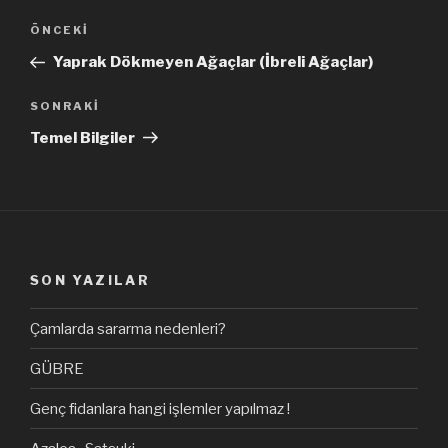
Yazı
Önceki
ÖNCEKI
dolaşımı
Yazı
Yaprak Dökmeyen Ağaçlar (İbreli Ağaçlar)
Sonraki
SONRAKI
Yazı
Temel Bilgiler
SON YAZILAR
Çamlarda sararma nedenleri?
GÜBRE
Genç fidanlara hangi işlemler yapılmaz !