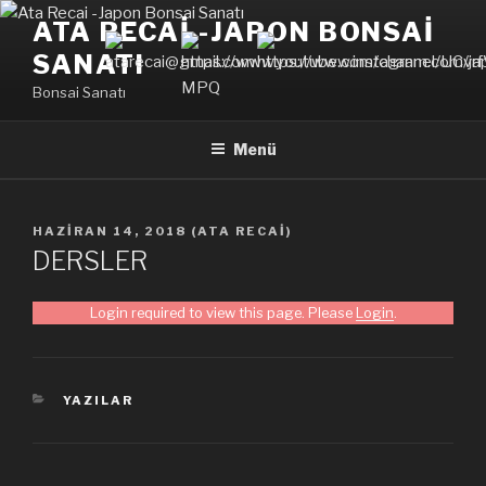
İçeriğe
ATA RECAI -JAPON BONSAI
geç
SANATI
Bonsai Sanatı
Menü
YAYIM
HAZIRAN 14, 2018
(
ATA RECAI
)
TARIHI
DERSLER
Login required to view this page. Please
Login
.
KATEGORILER
YAZILAR