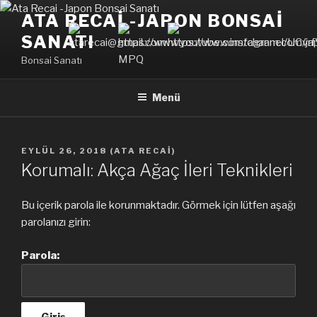
İçeriğe
ATA RECAI -JAPON BONSAI
geç
SANATI
Bonsai Sanatı
Menü
YAYIM
EYLÜL 26, 2018
(
ATA RECAI
)
TARIHI
Korumalı: Akça Ağaç İleri Teknikleri
Bu içerik parola ile korunmaktadır. Görmek için lütfen aşağı
parolanızı girin:
Parola: