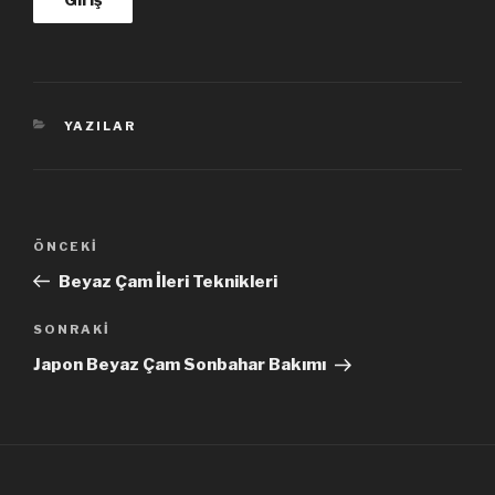
KATEGORILER
YAZILAR
Yazı
Önceki
ÖNCEKI
dolaşımı
Yazı
Beyaz Çam İleri Teknikleri
Sonraki
SONRAKI
Yazı
Japon Beyaz Çam Sonbahar Bakımı