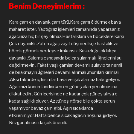
Benim Deneyimlerim :
Kara çam en dayanık çam türü.Kara çamı öldürmek baya
maharet ister. Yaptığınız işlemleri zamanında yaparsanız
ağacınıza hiç bir şey olmaz.Hastalıklara ve böceklere karşı
Çok dayanıklı .Zaten ağaç zayıf düşmedikçe hastalık ve
böcek görmek nerdeyse imkansız. Susuzluğa oldukça
dayanıklı .Sulama esnasında bolca sulanmalı .İğnelerini su
değdirmeyin . Fakat yaşlı çamları devamlı sulayıp ta nemli
de bırakmayın .İğneleri devamlı alınmalı ,mumları kırılmalı
.Aksi taktirde iç kısımlar hava ve ışık alamaz hale geliyor.
Ağacınızı konumlandırırken en güneş alan yer olmasına
dikkat edin . Gün içerisinde ne kadar çok güneş alırsa o
kadar sağlıklı oluyor. Az güneş görse bile çokta sorun
yaşamıyor beyaz çam gibi. Aşırı sıcaklarda
etkilenmiyor.Hatta bence sıcak ağacın hoşuna gidiyor.
Rüzgar alması da çok önemli.