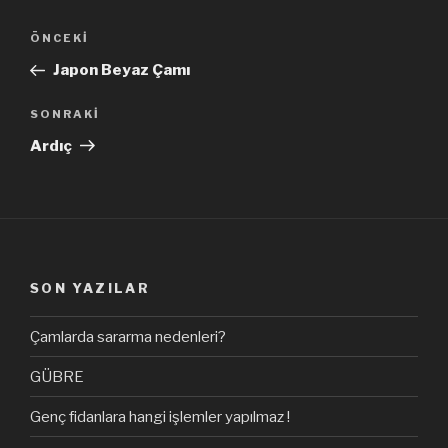
Yazı
Önceki
ÖNCEKI
dolaşımı
Yazı
Japon Beyaz Çamı
Sonraki
SONRAKI
Yazı
Ardıç
SON YAZILAR
Çamlarda sararma nedenleri?
GÜBRE
Genç fidanlara hangi işlemler yapılmaz !