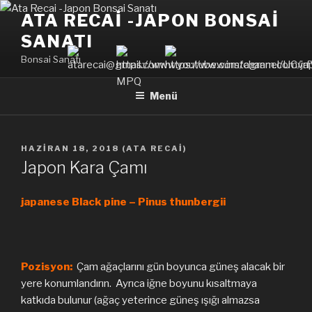
İçeriğe
ATA RECAI -JAPON BONSAI
geç
SANATI
Bonsai Sanatı
Menü
YAYIM
HAZIRAN 18, 2018
(
ATA RECAI
)
TARIHI
Japon Kara Çamı
japanese Black pine – Pinus thunbergii
Pozisyon:
Çam ağaçlarını gün boyunca güneş alacak bir
yere konumlandırın. Ayrıca iğne boyunu kısaltmaya
katkıda bulunur (ağaç yeterince güneş ışığı almazsa