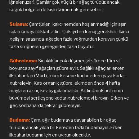
iğneler uzar). Çamlar çok güçlü bir ağaç türüdür, ancak
soğuk bölgelerde kışın korunmak gerekebilir.
Sulama:
Çamtürleri kalıcı nemden hoşlanmadığı için aşırı
sulamamaya dikkat edin . Çok iyi bir drenaj gereklidir. İkinci
gelişim sırasında ağaçları fazla yağmurdan koruyun çünkü
fazla su iğneleri gereğinden fazla büyütür.
Gübreleme:
Sıcaklıklar çok düşmediği sürece tüm yıl
boyunca zayıf ağaçları gübreleyin. Sağlıklı ağaçları erken
ilkbahardan (Mart), mum kesene kadar erken yaza kadar
gübreleyin. Katı organik gübre, ekimden önce 4 hafta
arayla en az üç kez uygulanmalıdır. Ardından ikincil mum
büyümesi sertleşene kadar gübrelemeyi bırakın. Erken ve
geç sonbaharda tekrar gübreleyin.
Budama:
Çam, ağır budamaya dayanabilen bir ağaç
türüdür, ancak yılda bir kereden fazla budamayın .Erken
ilkbahar budama için en uygun olacaktır.