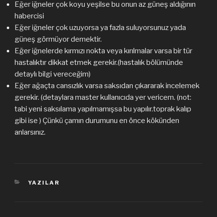
Eğer iğneler çok koyu yeşilse bu onun az güneş aldığının
habercisi
Eğer iğneler çok uzuyorsa ya fazla suluyorsunuz yada
güneş görmüyor demektir.
Eğer iğnelerde kırmızı nokta veya kırılmalar varsa bir tür
hastalıktır dikkat etmek gerekir.(hastalık bölümünde
detaylı bilgi vereceğim)
Eğer ağaçta cansızlık varsa saksıdan çıkararak incelemek
gerekir. (detaylara master kullanıcıda yer vericem. (not:
tabi yeni saksılama yapılmamışsa bu yapılır.toprak kalıp
gibi ise ) Çünkü çamın durumunu en önce kökünden
anlarsınız.
KATEGORILER
YAZILAR