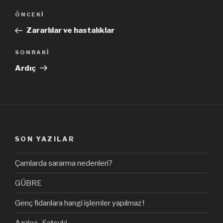
Yazı
Önceki
ÖNCEKI
dolaşımı
Yazı
Zararlılar ve hastalıklar
Sonraki
SONRAKI
Yazı
Ardıç
SON YAZILAR
Çamlarda sararma nedenleri?
GÜBRE
Genç fidanlara hangi işlemler yapılmaz !
Azalea -Satsuki