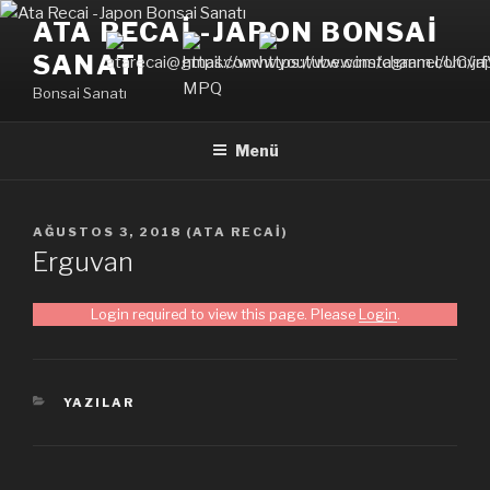
İçeriğe
ATA RECAI -JAPON BONSAI
geç
SANATI
Bonsai Sanatı
Menü
YAYIM
AĞUSTOS 3, 2018
(
ATA RECAI
)
TARIHI
Erguvan
Login required to view this page. Please
Login
.
KATEGORILER
YAZILAR